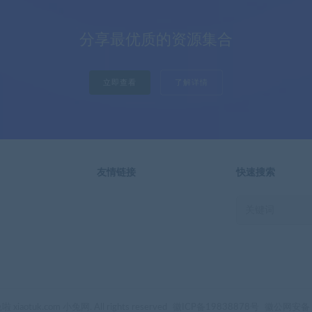
分享最优质的资源集合
立即查看
了解详情
友情链接
快速搜索
 xiaotuk.com 小兔网. All rights reserved
徽ICP备19838878号
徽公网安备 1