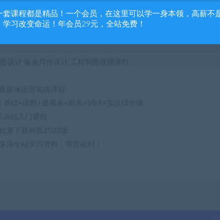
e软件课程Ai平面设计C4D零基础Cad全套CDR剪辑3Dmax
一套课程都是精品！一个会员，在这里可以学一身本领，高薪不
otoshop淘宝美工平面设计人像精修图抠图自学零基础
，学习改变命运！年会员29元，全站免费！
础平面设计教程淘宝美工教程自学修图课程
ks工程图设计 钣金焊件设计 工程制图视频课程
营
新媒体运营实战课程
精通 基础+函数+透视表+图表+VBA+实战综合课
模零基础入门课程
批量下载神器2023版
享用全站学习资料，尊贵福利！