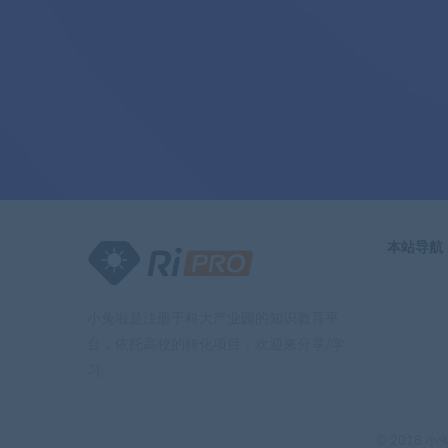
本站导航
小兔啦是注册于科大产业园的知识教育平
台，依托高校的转化项目，欢迎来分享/学
习。
© 2018 小兔啦