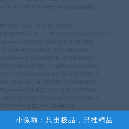
after effects软件 粒子特效 mg动画高级案例课程
牛教程软件建模工业设计入门到进阶视频课程
1 2023办公软件Word、Excel、PPT全套零基础入门大师班网课
程photoshop抠图视频平面设计全套调色修图课程
口语法topik新标准延世韩国语1-6册课程网课
e教程插画零基础ipad手绘画画视频平板水彩厚涂课程笔刷
绘零基础手绘画系统视频日系商业厚涂国潮cg原画课程
平面设计教程photoshop软件美工抠图修图视频教学课
教程CDR AI logo广告排版零基础入门高级视频课程
零基础c4d/ai/cdr视频美工平面设计全套软件学习修图
习Ae课程零基础平面设计剪映短视频制作剪辑入门到精通
础平面设计教程淘宝美工教程自学修图课程
设计平面家具布局CAD方案ps分层PSD彩平图视频教程
小兔啦：只出极品，只推精品
oshop淘宝美工平面设计DW店铺产品精装修全套视频课程