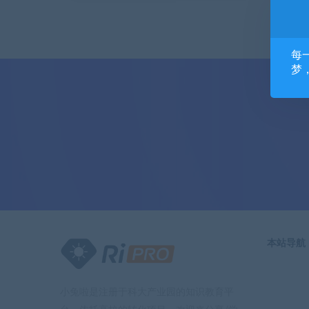
每
梦
本站导航
小兔啦是注册于科大产业园的知识教育平