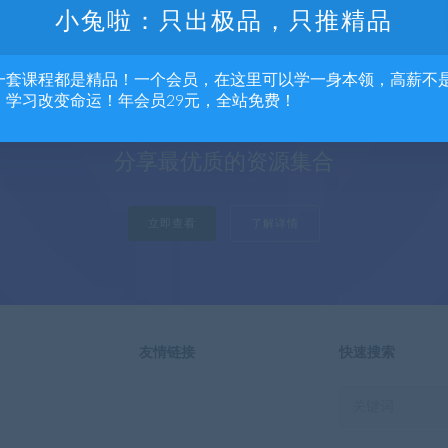
小兔啦：只出极品，只推精品
一套课程都是精品！一个会员，在这里可以学一身本领，高薪不
，学习改变命运！年会员29元，全站免费！
分享最优质的资源集合
立即查看
了解详情
友情链接
快速搜索