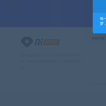
每
梦
本站导航
小兔啦是注册于科大产业园的知识教育平
台，依托高校的转化项目，欢迎来分享/学
习。
© 2018 小兔啦