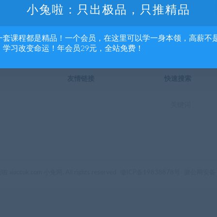
小兔啦：只出极品，只推精品
立即查看
了解详情
一套课程都是精品！一个会员，在这里可以学一身本领，高薪不
，学习改变命运！年会员29元，全站免费！
友情链接
快速搜索
 xiaotuk.com 小兔网. All rights reserved
徽ICP备19838878号
徽公网安备 1