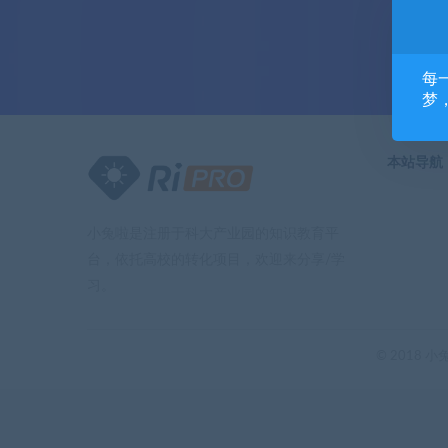
每
梦
本站导航
小兔啦是注册于科大产业园的知识教育平
台，依托高校的转化项目，欢迎来分享/学
习。
© 2018 小兔啦