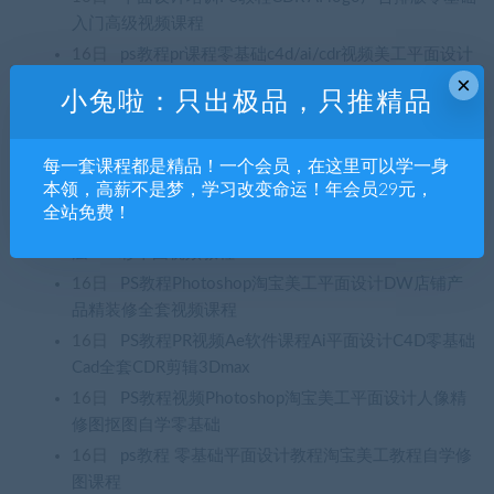
入门高级视频课程
16日
ps教程pr课程零基础c4d/ai/cdr视频美工平面设计
×
全套软件学习修图
小兔啦：只出极品，只推精品
16日
Ps教程Pr学习Ae课程零基础平面设计剪映短视频
制作剪辑入门到精通
每一套课程都是精品！一个会员，在这里可以学一身
16日
ps教程 零基础平面设计教程淘宝美工教程自学修
本领，高薪不是梦，学习改变命运！年会员29元，
图课程
全站免费！
16日
家装户型图室内设计平面家具布局CAD方案ps分
层PSD彩平图视频教程
16日
PS教程Photoshop淘宝美工平面设计DW店铺产
品精装修全套视频课程
16日
PS教程PR视频Ae软件课程Ai平面设计C4D零基础
Cad全套CDR剪辑3Dmax
16日
PS教程视频Photoshop淘宝美工平面设计人像精
修图抠图自学零基础
16日
ps教程 零基础平面设计教程淘宝美工教程自学修
图课程