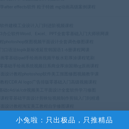
after effects软件 粒子特效 mg动画高级案例课程
牛教程软件建模工业设计入门到进阶视频课程
1 2023办公软件Word、Excel、PPT全套零基础入门大师班网课
程photoshop抠图视频平面设计全套调色修图课程
口语法topik新标准延世韩国语1-6册课程网课
e教程插画零基础ipad手绘画画视频平板水彩厚涂课程笔刷
绘零基础手绘画系统视频日系商业厚涂国潮cg原画课程
平面设计教程photoshop软件美工抠图修图视频教学课
教程CDR AI logo广告排版零基础入门高级视频课程
零基础c4d/ai/cdr视频美工平面设计全套软件学习修图
习Ae课程零基础平面设计剪映短视频制作剪辑入门到精通
础平面设计教程淘宝美工教程自学修图课程
设计平面家具布局CAD方案ps分层PSD彩平图视频教程
小兔啦：只出极品，只推精品
oshop淘宝美工平面设计DW店铺产品精装修全套视频课程