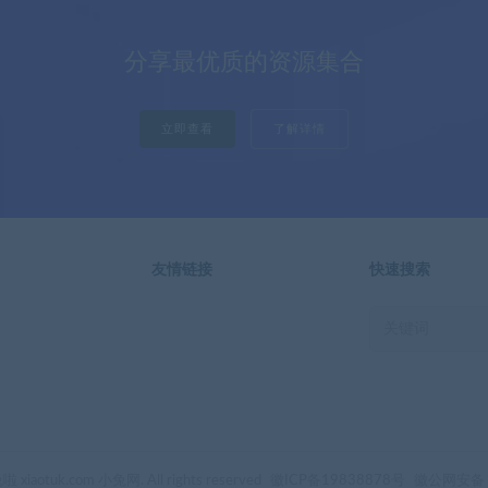
分享最优质的资源集合
立即查看
了解详情
友情链接
快速搜索
 xiaotuk.com 小兔网. All rights reserved
徽ICP备19838878号
徽公网安备 1