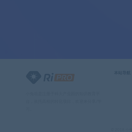
本站导航
小兔啦是注册于科大产业园的知识教育平
台，依托高校的转化项目，欢迎来分享/学
习。
© 2018 小兔啦