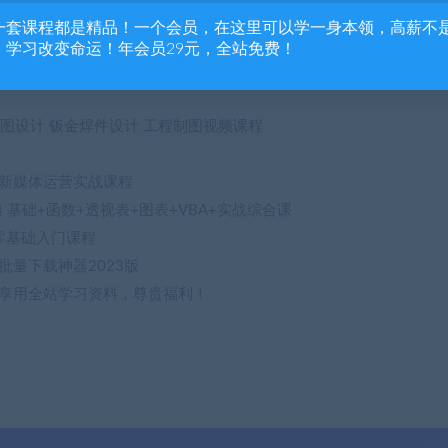
e软件课程Ai平面设计C4D零基础Cad全套CDR剪辑3Dmax
一套课程都是精品！一个会员，在这里可以学一身本领，高薪不
otoshop淘宝美工平面设计人像精修图抠图自学零基础
，学习改变命运！年会员29元，全站免费！
础平面设计教程淘宝美工教程自学修图课程
ks工程图设计 钣金焊件设计 工程制图视频课程
营
新媒体运营实战课程
精通 基础+函数+透视表+图表+VBA+实战综合课
模零基础入门课程
批量下载神器2023版
享用全站学习资料，尊贵福利！